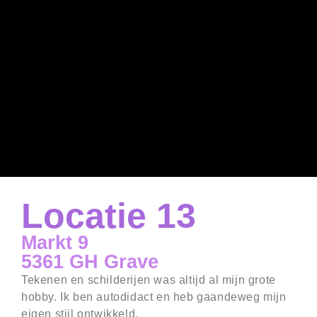
Locatie 13
Markt 9
5361 GH Grave
Tekenen en schilderijen was altijd al mijn grote
hobby. Ik ben autodidact en heb gaandeweg mijn
eigen stijl ontwikkeld.