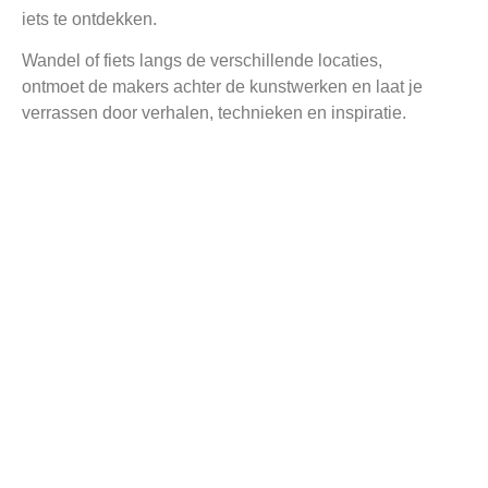
iets te ontdekken.
Wandel of fiets langs de verschillende locaties,
ontmoet de makers achter de kunstwerken en laat je
verrassen door verhalen, technieken en inspiratie.
Onmoet de makers
Tijdens het weekend zijn veel kunstenaars zelf aanwezig
om bezoekers te ontvangen en meer te vertellen over hun
werk, inspiratie en technieken.